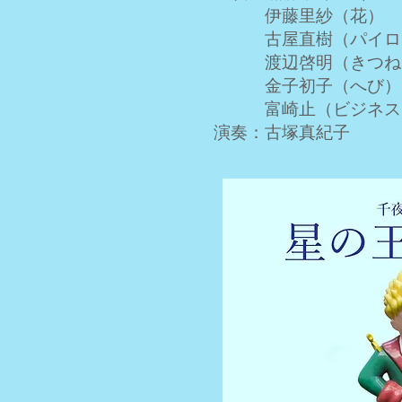
伊藤里紗（花）
古屋直樹（パイロッ
渡辺啓明（きつね
金子初子（へび）
富崎止（ビジネ
演奏：古塚真紀